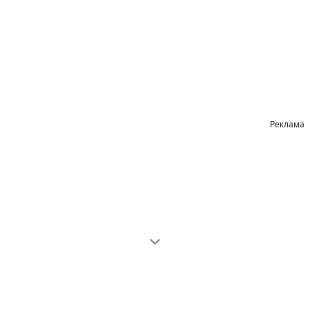
Реклама
Зменшуйте зображення до
заданого розміру