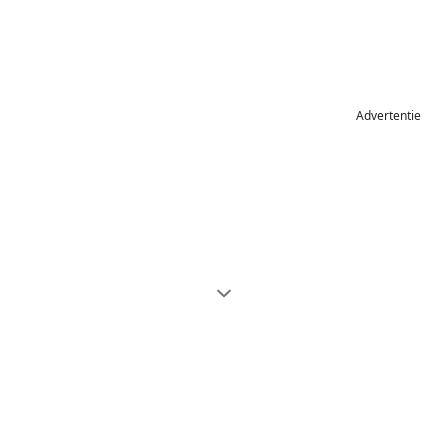
Advertentie
Gemakkelijk je foto online bewerken
met ResizePixel