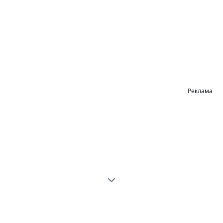
Реклама
Легкое онлайн редактирование