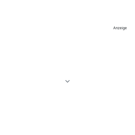
Anzeige
Einfache Online-Bildbearbeitung mit
ResizePixel
Bild zuschneiden