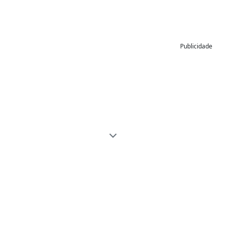
Publicidade
Edição de fotos online de forma fácil
com o ResizePixel
Recortar Imagem