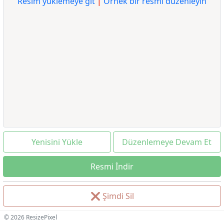
Resim yüklemeye git
|
Örnek bir resmi düzenleyin
Yenisini Yükle
Düzenlemeye Devam Et
Resmi İndir
❌
Şimdi Sil
© 2026 ResizePixel